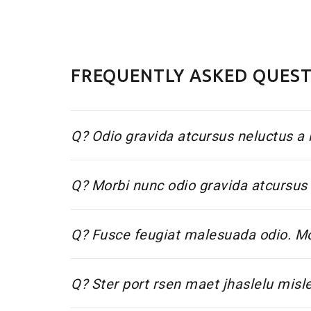
FREQUENTLY ASKED QUES
Q? Odio gravida atcursus neluctus a 
Q? Morbi nunc odio gravida atcursus 
Q? Fusce feugiat malesuada odio. Mo
Q? Ster port rsen maet jhaslelu misl