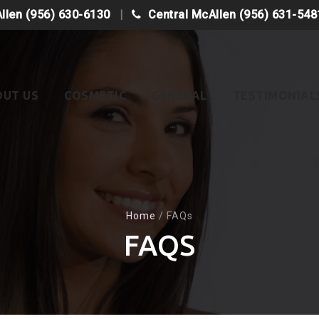
Allen
(956) 630-6130
Central McAllen
(956) 631-548
OUT US
COSMETIC
GENERAL
TESTIMONIAL
Home
/
FAQs
FAQS