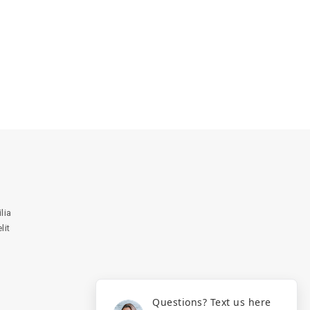
lia
lit
Questions? Text us here