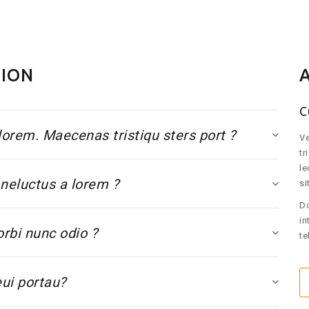
TION
C
lorem. Maecenas tristiqu sters port ?
Ve
tr
le
neluctus a lorem ?
si
Do
in
rbi nunc odio ?
te
eui portau?