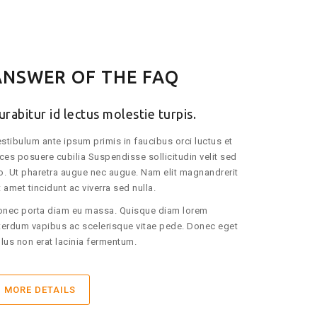
ANSWER OF THE FAQ
urabitur id lectus molestie turpis.
stibulum ante ipsum primis in faucibus orci luctus et
ices posuere cubilia Suspendisse sollicitudin velit sed
o. Ut pharetra augue nec augue. Nam elit magnandrerit
t amet tincidunt ac viverra sed nulla.
nec porta diam eu massa. Quisque diam lorem
terdum vapibus ac scelerisque vitae pede. Donec eget
llus non erat lacinia fermentum.
MORE DETAILS