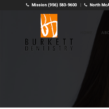
Mission
(956) 583-9600
North Mc
Skip
to
content
HOME
AB