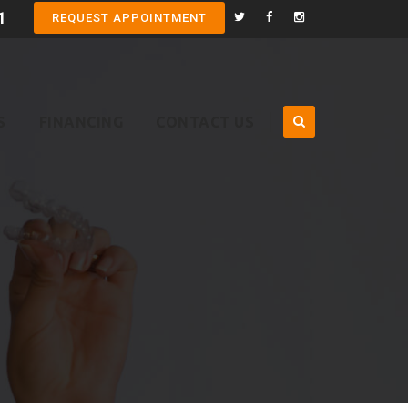
1
REQUEST APPOINTMENT
S
FINANCING
CONTACT US